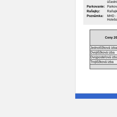
účastn
Parkovanie:
Parkov
Raňajky:
Raňajk
Poznámka:
MHD - 
Holešov
Ceny 2
Jednolôžková izba
Dvojlôžková izba
Dvojposteľová izb
Trojlôžková izba