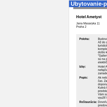
Ubytovanie-p
Hotel Ametyst
Jana Masaryka 11
Praha
2
Poloha:
Budova
Až do 
turisti
komple
došlo 
"Galler
sú na p
elektri
Izby:
Hotel A
nefajč
zariade
Popis:
Ak neb
čas. Z
doporuč
Kutná 
predst
Vám sa
využíť
Reštaurácia:
Dovoľuj
predov