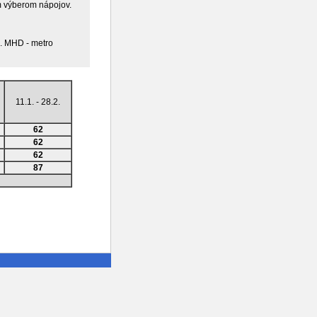
ým výberom nápojov.
u. MHD - metro
11.1. - 28.2.
62
62
62
87