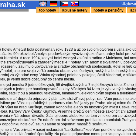
raha.sk
Ubytovan
top hotely
luxusné hotely
hotely a penzióny
lacn
 hotelu Ametyst bola postavená v roku 1923 a už po svojom otvorení slúžila ako ub
začiatku 90.rokov bol Ametyst predovšetkým využívaný ako štandardný hotel pre zah
ckú klientelu. V roce 1994, kedy si hotel Ametyst zakúpila rodina z Mníchova, bol no
tne zrekonštruovaný a zaradený medzi 4 * hotely. Vzhľadom k skvalitneniu poskyt
k rozšíreniu záujmu o ubytovanie aj z radov obchodných spoločností. Hotel je tie6
y" hotel, a to pre svoju veľkú ponuku obrazov od českých, ruských a bulharských ma
redaj za výhodné ceny. Vďaka výhodnej polohe v pokojnej časti Vinohrad, v blízkos
čiek, je veľmi dobre dostupný do centra mesta.
metyst ponúka 8 jednolôžkových, 69 dvojlôžkových a 7 trojlôžkových izieb. Z toho j
iarskych a jeden pre handicapované osoby. Všetkých 84 izieb je vybavených vlast
ním, satelitnou a platenou televíziou, minibarom, elektronickým sejfom a telefóne
udete mať dopredu pripravený plán, ako stráviť svoj pobyt, radi Vám poradíme ako 
aistíme pre Vás u spoľahlivých partnerov okružné jazdy po Prahe, ale aj mimo ňu. 
iť výlet na hrad Karlštejn, zámok Konopište alebo do historických miest Českej re
Hora, Karlovy Vary, Český Krumlov. Príjemne prežitý deň môžete zakončiť zhliadnu
avenia v Národnom divadle, Štátnej opere alebo koncertom v niektorom z pražskýc
mozrejme obstaráme. Po náročnom dni strávenom prehliadkou pamiatok Prahy mô
 k odpočinku hotelovú saunu alebo si objednať masáž či solárium.
eme si Vás privítať v našej reštaurácii "La Galleria" kde Vám ponúkneme typické č
šetkým medzinárodné špeciality. Na prianie pripravíme menu pre skupiny alebo ob