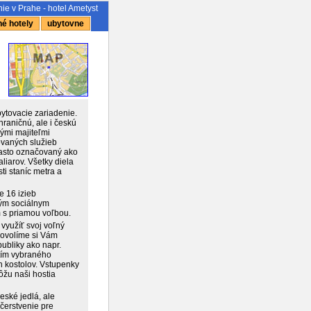
ie v Prahe - hotel Ametyst
é hotely
ubytovne
ytovacie zariadenie.
raničnú, ale i českú
vými majiteľmi
ovaných služieb
 často označovaný ako
liarov. Všetky diela
ti staníc metra a
e 16 izieb
ným sociálnym
m s priamou voľbou.
využíť svoj voľný
Dovolíme si Vám
publiky ako napr.
tím vybraného
h kostolov. Vstupenky
žu naši hostia
eské jedlá, ale
čerstvenie pre