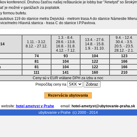
íkov konferencií. Druhou časťou našej reštaurácie je lobby bar "Ametyst" so širok
ať je možné v garážach za poplatok.
y formou bufetu.
autobus 119 do stanice metra Dejvická - metrom trasa A do stanice Námestie Mier
ice/metro Hlavná stanica - trasa C do stanice I.P.Pavlova.
1.3. - 8.4.
9.4. - 12.4.
13.4. - 27.6.
1.11. - 3.12.
28.6. - 13.8.
30.4. - 3.5.
014
14.8. - 15.8.
8.12. - 27.12.
16.8. - 31.8.
20.5. - 23.5.
1.9. - 31.10.
4.12. - 7.12.
28.12. - 2.1.
74
93
104
123
81
104
122
166
a
81
104
122
166
111
141
160
210
Ceny sú v EUR vrátane DPH za izbu a noc
Prepočítaj ceny na
Rezervácia ubytovania
website:
hotel ametyst v Prahe
email:
hotel-ametyst@ubytovanie-praha.sk
ubytovanie v Prahe
(c) 2000 - 2014