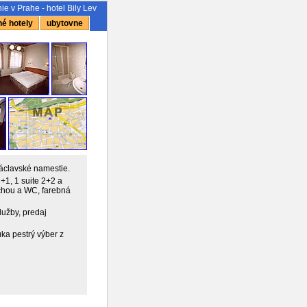
e v Prahe - hotel Bily Lev
é hotely
ubytovne
Václavské namestie.
+1, 1 suite 2+2 a
rchou a WC, farebná
užby, predaj
úka pestrý výber z