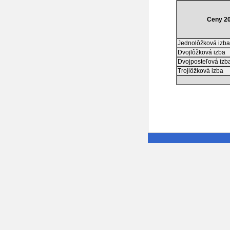
Ceny 2
Jednolôžková izba
Dvojlôžková izba
Dvojposteľová izb
Trojlôžková izba