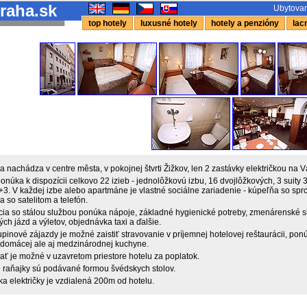
raha.sk
Ubytovani
top hotely
luxusné hotely
hotely a penzióny
lacn
a nachádza v centre města, v pokojnej štvrti Žižkov, len 2 zastávky električkou na 
onúka k dispozícii celkovo 22 izieb - jednolôžkovú izbu, 16 dvojlôžkových, 3 suity 3
2+3. V každej izbe alebo apartmáne je vlastné sociálne zariadenie - kúpeľňa so sp
ia so satelitom a telefón.
ia so stálou službou ponúka nápoje, základné hygienické potreby, zmenárenské sl
ch jázd a výletov, objednávka taxi a ďalšie.
pinové zájazdy je možné zaistiť stravovanie v príjemnej hotelovej reštaurácii, pon
 domácej ale aj medzinárodnej kuchyne.
ať je možné v uzavretom priestore hotelu za poplatok.
 raňajky sú podávané formou švédskych stolov.
a električky je vzdialená 200m od hotelu.