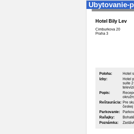
Ubytovanie-p
Hotel Bily Lev
Cimburkova 20
Praha
3
Poloha:
Hotel s
Izby:
Hotel p
suite 
televíz
Popis:
Recepc
okružný
Reštaurácia:
Pre sku
českej
Parkovanie:
Parkov
Raňajky:
Bohaté
Poznámka:
Zastávk