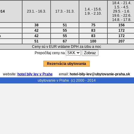
18.4. - 21.4.
1.5. - 4.5.
1.4. - 15.6.
014
23.1. - 16.3.
17.3. - 31.3.
29.5. - 1.6.
1.9. - 2.10.
19.6. - 22.6.
14.8. - 17.8.
38
51
75
156
42
55
83
172
a
42
55
83
172
51
67
100
207
Ceny sú v EUR vrátane DPH za izbu a noc
Prepočítaj ceny na
Rezervácia ubytovania
website:
hotel bily lev v Prahe
email:
hotel-bily-lev@ubytovanie-praha.sk
ubytovanie v Prahe
(c) 2000 - 2014