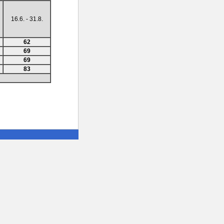
16.6. - 31.8.
62
69
69
83