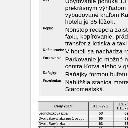
Ubytovanie ponúka 13 
prekrásnym výhľadom 
vybudované kráľom Kar
hotelu je 35 lôžok.
Popis:
Nonstop recepcia zais
faxu, kopírovanie, prád
transfer z letiska a taxi
Reštaurácia:
V hoteli sa nachádza r
Parkovanie:
Parkovanie je možné n
centra Kotva alebo v g
Raňajky:
Raňajky formou bufetu
Poznámka:
Nabližšia stanica metr
Staromestská.
1.3. - 
Ceny 2014
8.1. - 29.2.
1.11. - 
Jednolôžková izba
53
6
Dvojlôžková izba pre 1 osobu
60
6
Dvojlôžková izba
63
7