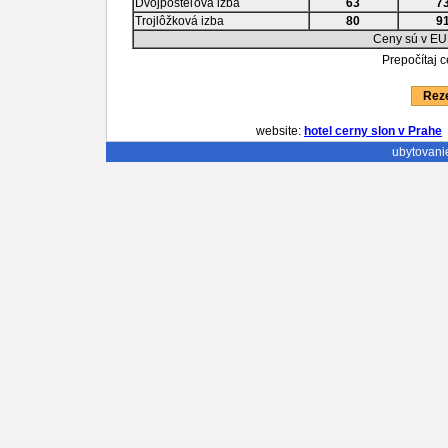
Dvojposteľová izba
63
7
Trojlôžková izba
80
9
Ceny sú v EU
Prepočítaj 
Reze
website:
hotel cerny slon v Prahe
ubytovani