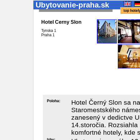
Ubytovanie-praha.sk
top hote
Hotel Cerny Slon
Tynska 1
Praha
1
Poloha:
Hotel Černý Slon sa na
Staromestského námest
zanesený v dedictve U
14.storočia. Rozsiahla
komfortné hotely, kde s
Izby: