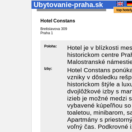
Ubytovanie-praha.sk
top hote
Hotel Constans
Bretislavova 309
Praha
1
Poloha:
Hotel je v blízkosti m
historickom centre Pra
Malostranské námestie
Izby:
Hotel Constans ponúka 
vzniky v dôsledku rešp
historickom štýle a l
dvojlôžkové izby s ma
izieb je možné medzi s
vybavené kúpeľňou so 
toaletou, minibarom, s
Apartmány s priestorn
voľný čas. Podkrovné i