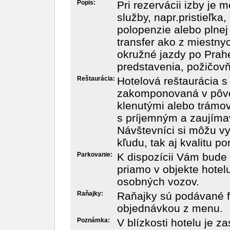
Popis:
Pri rezervácii izby je
služby, napr.pristieľka
polopenzie alebo plnej
transfer ako z miestnyc
okružné jazdy po Prah
predstavenia, požičovň
Reštaurácia:
Hotelová reštaurácia s 
zakomponovaná v pôvo
klenutými alebo trámov
s príjemným a zaujíma
Návštevníci si môžu v
kľudu, tak aj kvalitu 
Parkovanie:
K dispozícii Vám bude
priamo v objekte hotel
osobných vozov.
Raňajky:
Raňajky sú podávané f
objednávkou z menu.
Poznámka:
V blízkosti hotelu je z