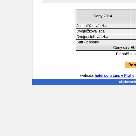
Ceny 2014
Jednolôžková izba
Dvojlôžková izba
Dvojposteľová izba
Suit - 2 osoby
Ceny sú v EU
Prepočítaj 
Reze
website:
hotel constans v Prahe
ubytovani