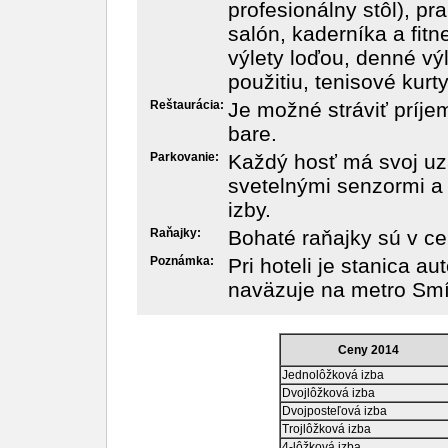
profesionálny stôl), pr
salón, kaderníka a fitn
výlety loďou, denné výl
použitiu, tenisové kurt
Reštaurácia:
Je možné stráviť príj
bare.
Parkovanie:
Každý hosť má svoj uz
svetelnými senzormi a
izby.
Raňajky:
Bohaté raňajky sú v ce
Poznámka:
Pri hoteli je stanica a
naväzuje na metro Smí
Ceny 2014
Jednolôžková izba
Dvojlôžková izba
Dvojposteľová izba
Trojlôžková izba
4-lôžková izba