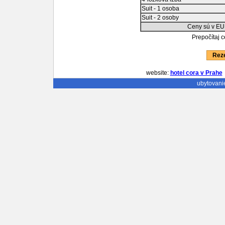
Suit - 1 osoba
Suit - 2 osoby
Ceny sú v EU
Prepočítaj 
Reze
website:
hotel cora v Prahe
ubytovani