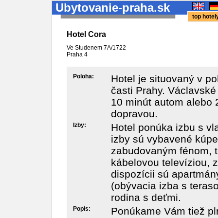
Ubytovanie-praha.sk
top hote
Hotel Cora
Ve Studenem 7A/1722
Praha
4
Poloha:
Hotel je situovaný v po
časti Prahy. Václavské
10 minút autom alebo
dopravou.
Izby:
Hotel ponúka izbu s v
izby sú vybavené kúpe
zabudovaným fénom, te
kábelovou televíziou, 
dispozícii sú apartmán
(obývacia izba s teras
rodina s deťmi.
Popis:
Ponúkame Vám tiež plne