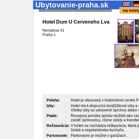
Ubytovanie-praha.sk
top hote
Hotel Dum U Cerveneho Lva
Nerudova 41
Praha
1
Poloha:
Hotel je situovaný v historickom centre 
Izby:
Hotel má k dispozícii dvojlôžkové izby a 
Všetky izby sú vybavené sprchou alebo 
Popis:
Recepcia ponúka spústu služieb ako zais
zaistiť sprievodcu, rôzne výlety a transfer
Reštaurácia:
V hoteli sa nachádza reštaurácia, ktorá 
česká a vegetariánska kuchyňa.
Parkovanie:
Parkovanie je možné v garážach.