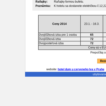
Raňajky:
Raňajky formou bufetu.
Poznámka:
K hotelu sa dostanete električkou č.12,2
Ceny 2014
23.1. - 16.3.
Dvojlôžková izba pre 1 osobu
65
Dvojlôžková izba
72
Dvojposteľová izba
72
Ceny sú v EU
Prepočítaj 
Reze
website:
hotel dum u cerveneho lva v Prahe
ubytovani