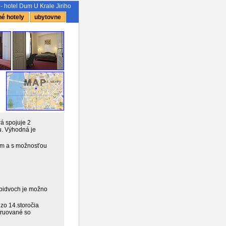
- hotel Dum U Krale Jiriho
é hotely
ubytovne
á spojuje 2
u. Výhodná je
vom a s možnosťou
obidvoch je možno
zo 14.storočia
truované so