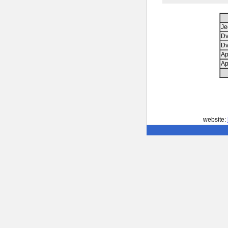
Je
Dv
Dv
Ap
Ap
website: