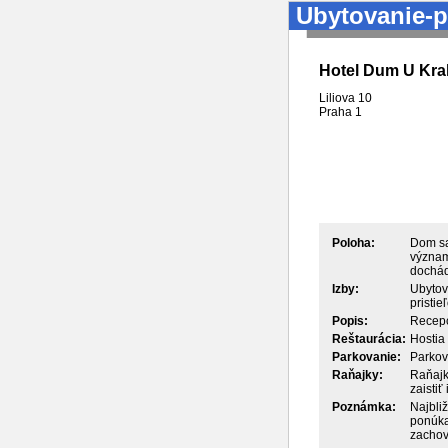
Ubytovanie-p
Hotel Dum U Kral
Liliova 10
Praha
1
Poloha:
Dom sa
význam
dochád
Izby:
Ubytov
pristie
Popis:
Recepc
Reštaurácia:
Hostia 
Parkovanie:
Parkov
Raňajky:
Raňajk
zaistiť
Poznámka:
Najbliž
ponúka
zachov