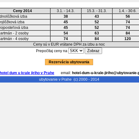
Ceny 2014
3.1. - 14.3.
15.3. - 31.3.
1.4. - 30.6.
dnolôžková izba
38
43
56
ojlôžková izba
45
52
74
ojposteľová izba
45
52
74
artmán - 2 osoby
54
63
84
artmán - 4 osoby
74
84
120
Ceny sú v EUR vrátane DPH za izbu a noc
Prepočítaj ceny na
Rezervácia ubytovania
hotel dum u krale jiriho v Prahe
email:
hotel-dum-u-krale-jiriho@ubytovanie-
ubytovanie v Prahe
(c) 2000 - 2014