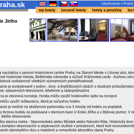
raha.sk
Ubytovanie v Prahe 
top hotely
luxusné hotely
hotely a penzióny
lacn
e Jiriho
 nachádza v samom historickom centre Prahy, na Starom Meste v Liliovej ulici, ktor
né historické miesta, Betlémske námestie a súčasť Kráľovskej cesty - Karlovu ulic
zková vzdialenosť všetkých významných pamätihodností.
anie je poskytované v jedno-, dvoj- a trojlôžkových izbách s vlastným príslušenst
ľok, vybavených televízormi, telefónmi a rádioprijímačmi.
ia je otvorená nonstop. Hostia môžu využiť hotelového sejfu na recepcii.
môžu využiť reštauráciu, ktorá je súčasťou hotelu.
anie je možné na stráženom parkovisku cca 3 minúty od hotelu za poplatok.
y formou bufetu sú podávané v dennom bare U Krále Jiřího a v štýlovej pivnici. V 
 i ďalšie stravovanie.
šia stanica metra - Staromestská alebo Můstek alebo Národní třída. Historický dom 
 komplex stravovacích a ubytovacích služieb v priestoroch, ktoré boli novozrekonš
aním starobylého rázu a malebné a romantické atmosféry starej Prahy.