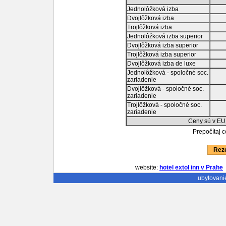
Jednolôžková izba
Dvojlôžková izba
Trojlôžková izba
Jednolôžková izba superior
Dvojlôžková izba superior
Trojlôžková izba superior
Dvojlôžková izba de luxe
Jednolôžková - spoločné soc.
zariadenie
Dvojlôžková - spoločné soc.
zariadenie
Trojlôžková - spoločné soc.
zariadenie
Ceny sú v EU
Prepočítaj 
Reze
website:
hotel extol inn v Prahe
ubytovani