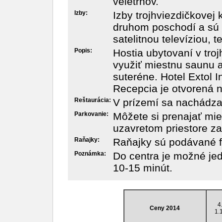
veletrhov.
Izby:
Izby trojhviezdičkovej
druhom poschodí a sú
satelitnou televíziou, 
Popis:
Hostia ubytovaní v troj
využiť miestnu saunu a
suteréne. Hotel Extol 
Recepcia je otvorená 
Reštaurácia:
V prízemí sa nachádza 
Parkovanie:
Môžete si prenajať mie
uzavretom priestore za
Raňajky:
Raňajky sú podávané f
Poznámka:
Do centra je možné je
10-15 minút.
4
Ceny 2014
1.1