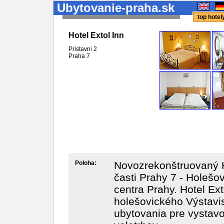
Ubytovanie-praha.sk
top hote
Hotel Extol Inn
Pristavni 2
Praha
7
Poloha:
Novozrekonštruovaný H
časti Prahy 7 - Holešov
centra Prahy. Hotel Ext
holešovického Výstavi
ubytovania pre vystavo