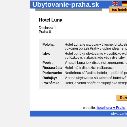
Ubytovanie-praha.sk
top hote
Hotel Luna
Decinska 1
Praha
8
Poloha:
Hotel Luna je situovaný v tesnej blízkos
pokojnej oblasti Prahy v úplne ideálnej
Izby:
Hotel ponúka ubytovanie v dvojlôžkových
trojlôžkových izbách, kde vždy dve izby
Popis:
V hoteli Luna je k dispozícii zmenáreň, l
Reštaurácia:
Hotel má k dispozícii reštauráciu.
Parkovanie:
Nedieľnou súčasťou hotelu je priľahlé p
Raňajky:
V cene ubytovania sú zahrnuté bufetové 
Poznámka:
Hotel je veľmi dobře dostupný ako verejn
Reze
website:
hotel luna v Prahe
ubytovani