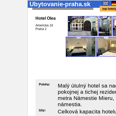
Ubytovanie-praha.sk
top hote
Hotel Olea
Americka 16
Praha
2
Poloha:
Malý útulný hotel sa n
pokojnej a tichej rezide
metra Námestie Mieru, 
námestia.
Izby:
Celková kapacita hotelu 