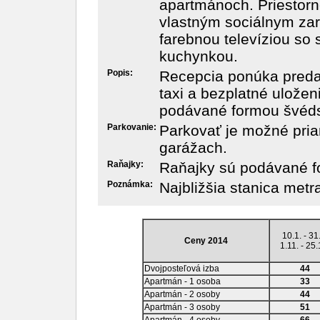
apartmánoch. Priestor
vlastným sociálnym za
farebnou televíziou so 
kuchynkou.
Popis:
Recepcia ponúka predaj
taxi a bezplatné uložen
podávané formou švéds
Parkovanie:
Parkovať je možné pria
garážach.
Raňajky:
Raňajky sú podávané f
Poznámka:
Najbližšia stanica metr
10.1. - 31
Ceny 2014
1.11. - 25.
Dvojposteľová izba
44
Apartmán - 1 osoba
33
Apartmán - 2 osoby
44
Apartmán - 3 osoby
51