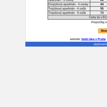
Apartmán - 4 osoby
66
Dvojizbový apartmán - 4 osoby
44
Trojizbový apartmán - 6 osôb
55
Trojizbový apartmán - 9 osôb
73
Ceny sú v EU
Prepočítaj 
Reze
website:
hotel olea v Prahe
ubytovani