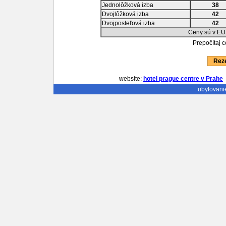
Jednolôžková izba
38
Dvojlôžková izba
42
Dvojposteľová izba
42
Ceny sú v EU
Prepočítaj 
Reze
website:
hotel prague centre v Prahe
ubytovani