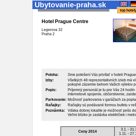
Ubytovanie-praha.sk
top hote
Hotel Prague Centre
Legerova 32
Praha
2
Poloha:
Sme potešení Vás privítať v hoteli Prague
Izby:
Všetkých 48 reprezentativních izieb má vl
pokojné zázemie behom Vašich výletov p
Popis:
Príjemný personál je tu pre Vás 24 hodín 
internetové spojenie, občerstvenie, zaisten
Parkovanie:
Možnosť parkovania v garážach za popl
Raňajky:
Raňajky sú podávané formou bufetu v rešt
Poznámka:
Vďaka dobrej lokalite je možnosť pešo d
Veľmi blízko je zastávka električiek i metra
3.1. - 31.
Ceny 2014
1.11. - 27.