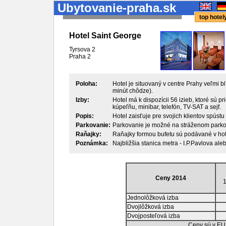
Ubytovanie-praha.sk
top hote
Hotel Saint George
Tyrsova 2
Praha
2
Poloha:
Hotel je situovaný v centre Prahy veľmi b
minút chôdze).
Izby:
Hotel má k dispozícii 56 izieb, ktoré sú 
kúpeľňu, minibar, telefón, TV-SAT a sejf.
Popis:
Hotel zaisťuje pre svojich klientov spústu 
Parkovanie:
Parkovanie je možné na stráženom parkov
Raňajky:
Raňajky formou bufetu sú podávané v hote
Poznámka:
Najbližšia stanica metra - I.P.Pavlova ale
Ceny 2014
1
Jednolôžková izba
Dvojlôžková izba
Dvojposteľová izba
Ceny sú v EU