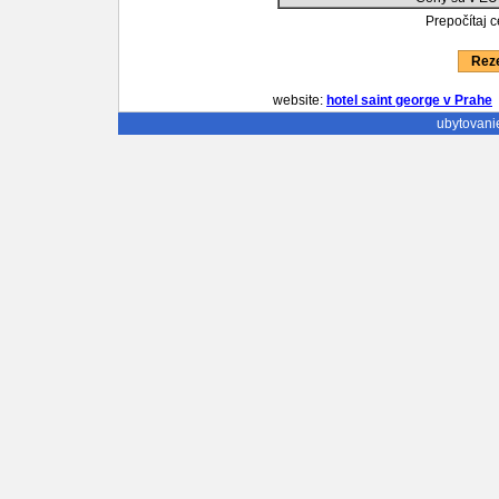
Prepočítaj 
Reze
website:
hotel saint george v Prahe
ubytovani