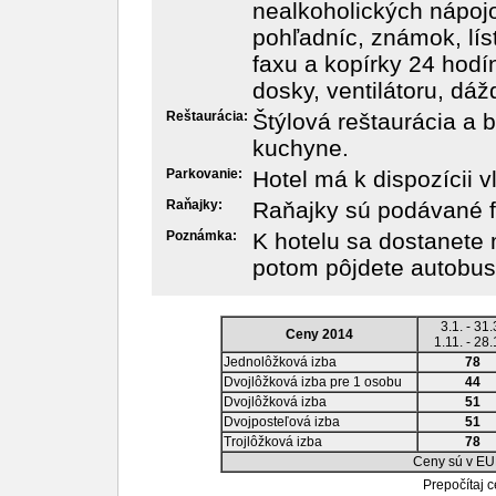
nealkoholických nápojov
pohľadníc, známok, lís
faxu a kopírky 24 hodí
dosky, ventilátoru, dáž
Reštaurácia:
Štýlová reštaurácia a 
kuchyne.
Parkovanie:
Hotel má k dispozícii v
Raňajky:
Raňajky sú podávané f
Poznámka:
K hotelu sa dostanete 
potom pôjdete autobus
3.1. - 31.
Ceny 2014
1.11. - 28.
Jednolôžková izba
78
Dvojlôžková izba pre 1 osobu
44
Dvojlôžková izba
51
Dvojposteľová izba
51
Trojlôžková izba
78
Ceny sú v EU
Prepočítaj 