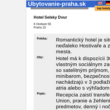
Ubytovanie-praha.sk
top hote
Hotel Selsky Dvur
K Horkam 56
Praha
10
Poloha:
Romantický hotel je sit
neďaleko Hostivaře a z
mesta.
Izby:
Hotel má k dispozícii 3
vlastným sociálnym zar
so satelitným príjmom, 
minibarom, bezpečnost
nachádzajú v 3 podlaž
atria alebo s výhľadom
Popis:
Recepcia zaistí transf
Union, pranie a žehlen
predmetov, denný i noč