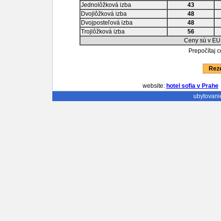
Jednolôžková izba
43
Dvojlôžková izba
48
Dvojposteľová izba
48
Trojlôžková izba
56
Ceny sú v EU
Prepočítaj 
Reze
website:
hotel sofia v Prahe
ubytovani