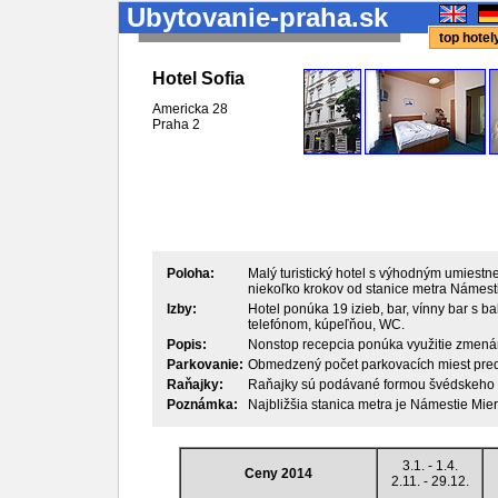
Ubytovanie-praha.sk
top hote
Hotel Sofia
Americka 28
Praha
2
Poloha:
Malý turistický hotel s výhodným umiestne
niekoľko krokov od stanice metra Námest
Izby:
Hotel ponúka 19 izieb, bar, vínny bar s b
telefónom, kúpeľňou, WC.
Popis:
Nonstop recepcia ponúka využitie zmenárn
Parkovanie:
Obmedzený počet parkovacích miest pred
Raňajky:
Raňajky sú podávané formou švédskeho s
Poznámka:
Najbližšia stanica metra je Námestie Mier
3.1. - 1.4.
Ceny 2014
2.11. - 29.12.