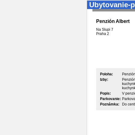
Ubytovanie-p
Penzión Albert
Na Slupi 7
Praha
2
Poloha:
Penzión
Izby:
Penzión
kuchynk
kuchynk
Popis:
V penzi
Parkovanie:
Parkova
Poznámka:
Do centr