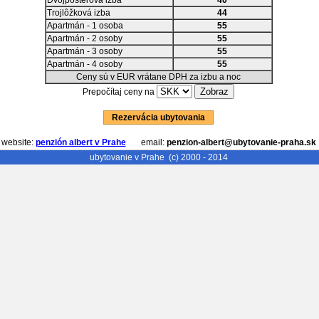
Dvojposteľová izba
40
Trojlôžková izba
44
Apartmán - 1 osoba
55
Apartmán - 2 osoby
55
Apartmán - 3 osoby
55
Apartmán - 4 osoby
55
Ceny sú v EUR vrátane DPH za izbu a noc
Prepočítaj ceny na
Rezervácia ubytovania
website:
penzión albert v Prahe
email:
penzion-albert@ubytovanie-praha.sk
ubytovanie v Prahe
(c) 2000 - 2014