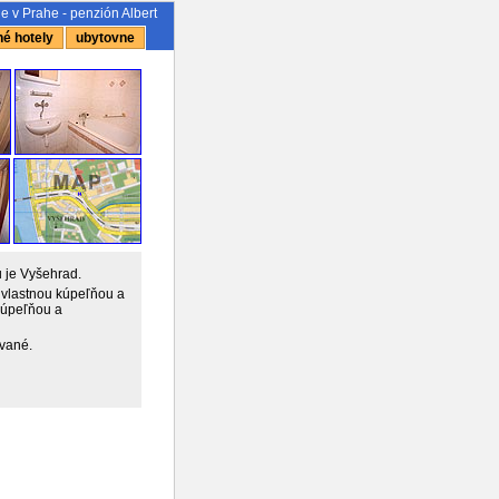
e v Prahe - penzión Albert
é hotely
ubytovne
 je Vyšehrad.
 vlastnou kúpeľňou a
kúpeľňou a
ované.