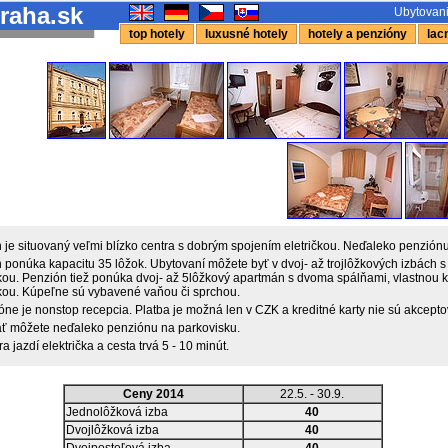
raha.sk
Ubytovani
top hotely
luxusné hotely
hotely a penzióny
lacn
 je situovaný veľmi blízko centra s dobrým spojením eletričkou. Neďaleko penziónu
 ponúka kapacitu 35 lôžok. Ubytovaní môžete byť v dvoj- až trojlôžkových izbách s
ou. Penzión tiež ponúka dvoj- až 5lôžkový apartmán s dvoma spálňami, vlastnou 
ou. Kúpeľne sú vybavené vaňou či sprchou.
óne je nonstop recepcia. Platba je možná len v CZK a kreditné karty nie sú akcept
ť môžete neďaleko penziónu na parkovisku.
a jazdí električka a cesta trvá 5 - 10 minút.
Ceny 2014
22.5. - 30.9.
Jednolôžková izba
40
Dvojlôžková izba
40