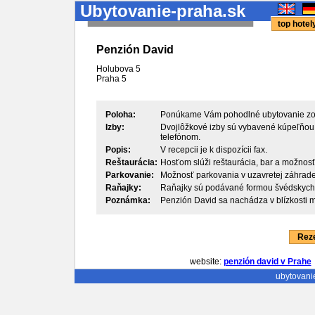
Ubytovanie-praha.sk
top hote
Penzión David
Holubova 5
Praha
5
Poloha:
Ponúkame Vám pohodlné ubytovanie zodp
Izby:
Dvojlôžkové izby sú vybavené kúpeľňou, 
telefónom.
Popis:
V recepcii je k dispozícii fax.
Reštaurácia:
Hosťom slúži reštaurácia, bar a možnos
Parkovanie:
Možnosť parkovania v uzavretej záhrade
Raňajky:
Raňajky sú podávané formou švédskych 
Poznámka:
Penzión David sa nachádza v blízkosti me
Reze
website:
penzión david v Prahe
ubytovani