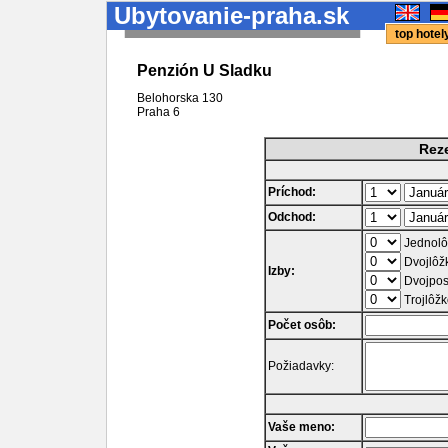
Ubytovanie-praha.sk
top hote
Penzión U Sladku
Belohorska 130
Praha
6
Reze
Príchod:
Odchod:
Jednolô
Dvojlôž
Izby:
Dvojpos
Trojlôžk
Počet osôb:
Požiadavky:
Vaše meno: