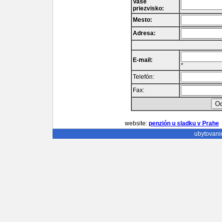
Vaše
priezvisko:
Mesto:
Adresa:
E-mail:
*
Telefón:
Fax:
website:
penzión u sladku v Prahe
ubytovani