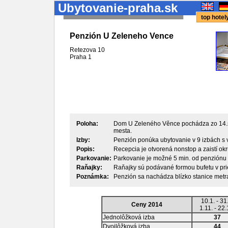
Ubytovanie-praha.sk
top hote
Penzión U Zeleneho Vence
Retezova 10
Praha
1
Poloha:
Dom U Zeleného Věnce pochádza zo 14.sto
mesta.
Izby:
Penzión ponúka ubytovanie v 9 izbách s 
Popis:
Recepcia je otvorená nonstop a zaistí okr
Parkovanie:
Parkovanie je možné 5 min. od penziónu 
Raňajky:
Raňajky sú podávané formou bufetu v pri
Poznámka:
Penzión sa nachádza blízko stanice metr
10.1. - 31
Ceny 2014
1.11. - 22.
Jednolôžková izba
37
Dvojlôžková izba
44