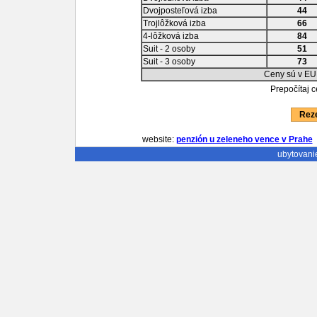
Dvojposteľová izba
44
Trojlôžková izba
66
4-lôžková izba
84
Suit - 2 osoby
51
Suit - 3 osoby
73
Ceny sú v EU
Prepočítaj 
Reze
website:
penzión u zeleneho vence v Prahe
ubytovani