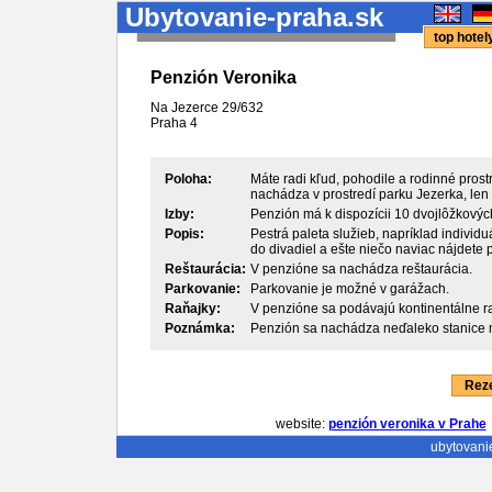
Ubytovanie-praha.sk
top hote
Penzión Veronika
Na Jezerce 29/632
Praha
4
Poloha:
Máte radi kľud, pohodile a rodinné prost
nachádza v prostredí parku Jezerka, len 
Izby:
Penzión má k dispozícii 10 dvojlôžkových
Popis:
Pestrá paleta služieb, napríklad individ
do divadiel a ešte niečo naviac nájdete 
Reštaurácia:
V penzióne sa nachádza reštaurácia.
Parkovanie:
Parkovanie je možné v garážach.
Raňajky:
V penzióne sa podávajú kontinentálne ra
Poznámka:
Penzión sa nachádza neďaleko stanice 
Reze
website:
penzión veronika v Prahe
ubytovani