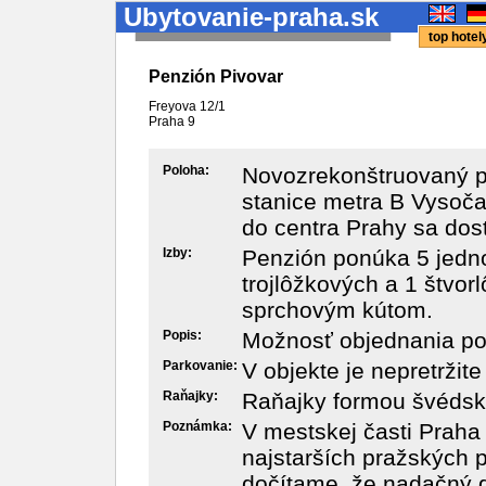
Ubytovanie-praha.sk
top hote
Penzión Pivovar
Freyova 12/1
Praha
9
Poloha:
Novozrekonštruovaný p
stanice metra B Vysoča
do centra Prahy sa dos
Izby:
Penzión ponúka 5 jedno
trojlôžkových a 1 štvor
sprchovým kútom.
Popis:
Možnosť objednania po
Parkovanie:
V objekte je nepretržit
Raňajky:
Raňajky formou švédsky
Poznámka:
V mestskej časti Prah
najstarších pražských p
dočítame, že nadačný 