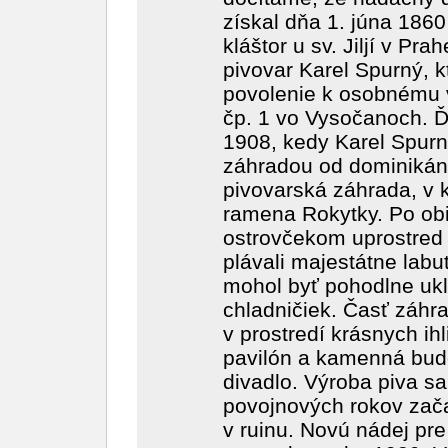
získal dňa 1. júna 18
kláštor u sv. Jiljí v Pr
pivovar Karel Spurný, k
povolenie k osobnému 
čp. 1 vo Vysočanoch. Ď
1908, kedy Karel Spurn
záhradou od dominikán
pivovarská záhrada, v k
ramena Rokytky. Po ob
ostrovčekom uprostred 
plávali majestátne labu
mohol byť pohodlne uk
chladničiek. Časť záhr
v prostredí krásnych ih
pavilón a kamenná budo
divadlo. Výroba piva s
povojnových rokov zača
v ruinu. Novú nádej pre 