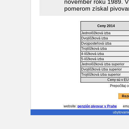
november roku 1989. 
pomerom získal pivovar
Ceny 2014
Jednolôžková izba
Dvojlôžková izba
Dvojposteľová izba
Trojlôžková izba
4-lôžková izba
5-lôžková izba
Jednolôžková izba superior
Dvojlôžková izba superior
Trojlôžková izba superior
Ceny sú v EU
Prepočítaj 
Reze
website:
penzión pivovar v Prahe
emai
ubytovani