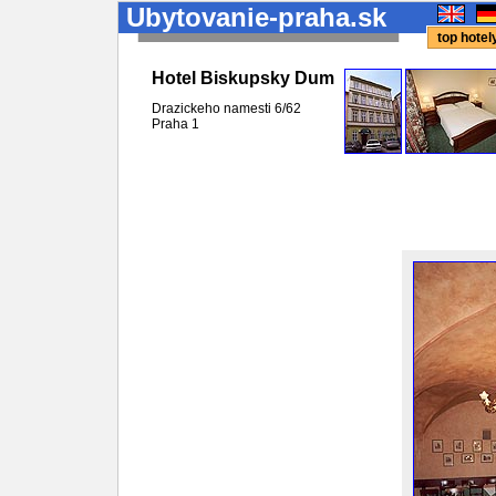
Ubytovanie-praha.sk
top hote
Hotel Biskupsky Dum
Drazickeho namesti 6/62
Praha
1