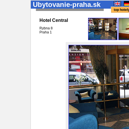
Ubytovanie-praha.sk
top hote
Hotel Central
Rybna 8
Praha
1