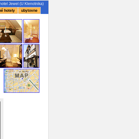
hotel Jewel (U Klenotnika)
é hotely
ubytovne