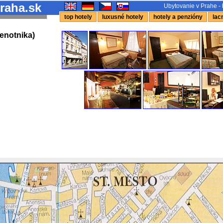
raha.sk
Ubytovanie v Prahe - 
top hotely
luxusné hotely
hotely a penzióny
lacn
lenotnika)