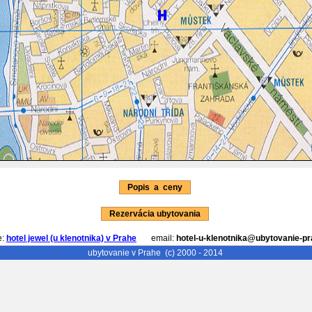
Popis a ceny
Rezervácia ubytovania
e:
hotel jewel (u klenotnika) v Prahe
email:
hotel-u-klenotnika@ubytovanie-pr
ubytovanie v Prahe
(c) 2000 - 2014