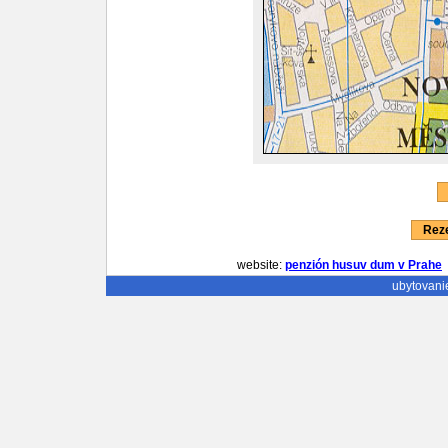
Reze
website:
penzión husuv dum v Prahe
ubytovani