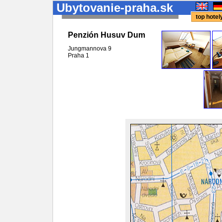
Ubytovanie-praha.sk
top hote
Penzión Husuv Dum
Jungmannova 9
Praha
1