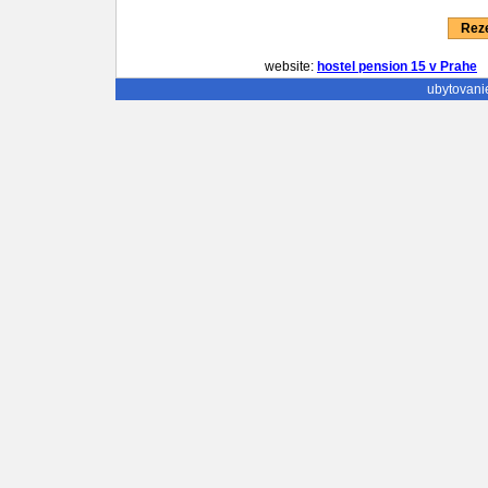
Reze
website:
hostel pension 15 v Prahe
e
ubytovani