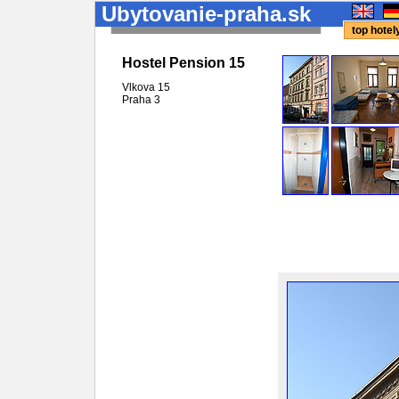
Ubytovanie-praha.sk
top hote
Hostel Pension 15
Vlkova 15
Praha
3