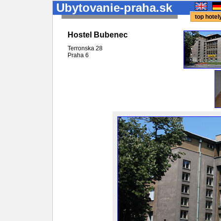
Ubytovanie-praha.sk
top hote
Hostel Bubenec
Terronska 28
Praha
6