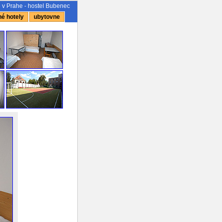
 v Prahe - hostel Bubenec
é hotely
ubytovne