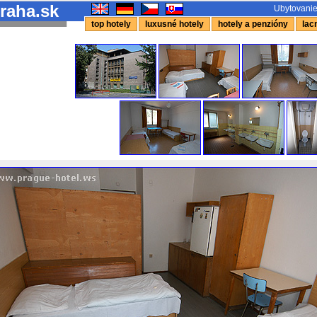
raha.sk
Ubytovanie
top hotely
luxusné hotely
hotely a penzióny
lacn