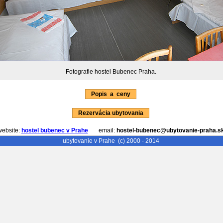
Fotografie hostel Bubenec Praha.
Popis a ceny
Rezervácia ubytovania
website:
hostel bubenec v Prahe
email:
hostel-bubenec@ubytovanie-praha.s
ubytovanie v Prahe
(c) 2000 - 2014