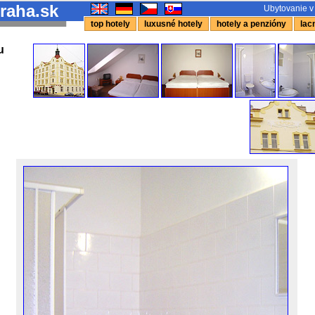
raha.sk
Ubytovanie v
top hotely
luxusné hotely
hotely a penzióny
lacn
u