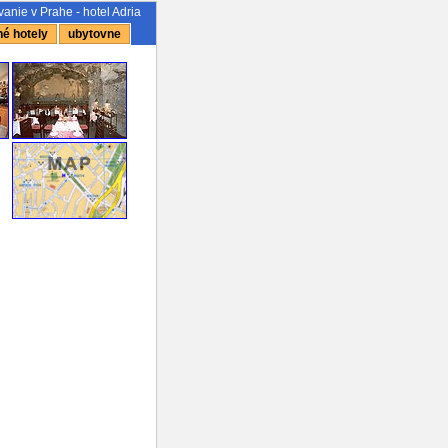
anie v Prahe - hotel Adria
é hotely
ubytovne