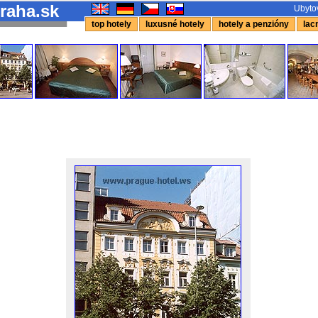
raha.sk
Ubytov
top hotely
luxusné hotely
hotely a penzióny
lacn