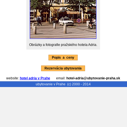
Obrázky a fotografie pražského hotela Adria.
Popis a ceny
Rezervácia ubytovania
website:
hotel adria v Prahe
email:
hotel-adria@ubytovanie-praha.sk
ubytovanie v Prahe
(c) 2000 - 2014